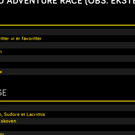
 ADVENTURE RACE (OBS. EKST
ter vi er favoritter
n
w
GE
 Sudore et Lacrimis
 skoven
or