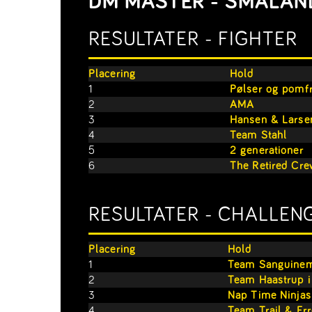
DM MASTER - SMÅLAND
RESULTATER - FIGHTER
Placering
Hold
1
Pølser og pomfrit
2
AMA
3
Hansen & Larse
4
Team Stahl
5
2 generationer
6
The Retired Cre
RESULTATER - CHALLEN
Placering
Hold
1
Team Sanguinem,
2
Team Haastrup i
3
Nap Time Ninjas
4
Team Trail & Err