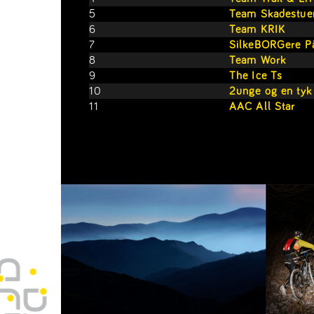
5
Team Skadestue
6
Team KRIK
7
SilkeBORGere På
8
Team Work
9
The Ice Ts
10
2unge og en tyk
11
AAC All Star