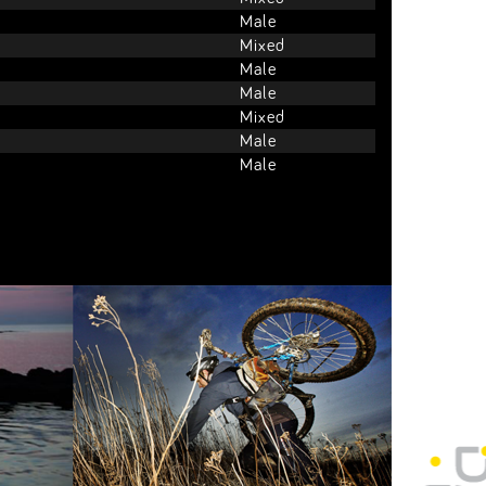
Male
Mixed
Male
Male
Mixed
Male
Male