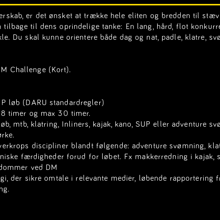
rskab, er det ønsket at trække hele eliten og bredden til stæv
ilbage til dens oprindelige tanke: En lang, hård, flot konkurr
kle. Du skal kunne orientere både dag og nat, padle, klatre, sv
DM Challenge (Kort).
P løb (
DARU standardregler
)
18 timer og max 30 timer.
b, mtb, klatring, Inliners, kajak, kano, SUP eller adventure s
ørke.
rkrops discipliner blandt følgende: adventure svømning, klat
niske færdigheder forud for løbet. Fx makkerredning i kajak, s
og dommer ved DM
i, der sikre omtale i relevante medier, løbende rapportering f
ng.