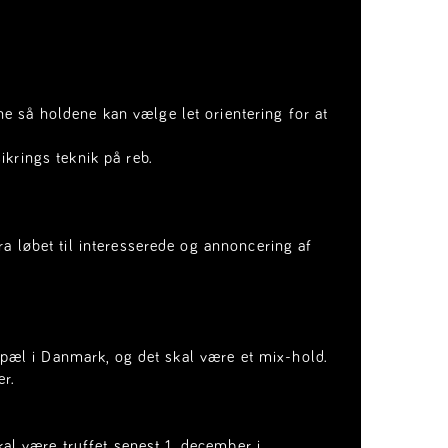
e så holdene kan vælge let orientering for at
ikrings teknik på reb.
ra løbet til interesserede og annoncering af
opæl i Danmark, og det skal være et mix-hold.
er.
al være truffet senest 1. december i