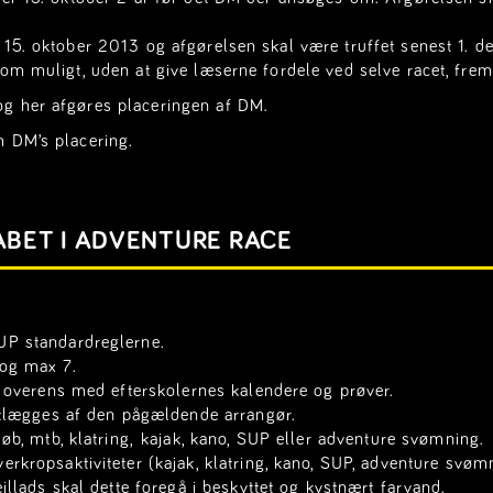
 15. oktober 2013 og afgørelsen skal være truffet senest 1. 
som muligt, uden at give læserne fordele ved selve racet, fre
g her afgøres placeringen af DM.
m DM’s placering.
BET I ADVENTURE RACE
UP standardreglerne.
og max 7.
e overens med efterskolernes kalendere og prøver.
stlægges af den pågældende arrangør.
øb, mtb, klatring, kajak, kano, SUP eller adventure svømning.
rkropsaktiviteter (kajak, klatring, kano, SUP, adventure svø
jllads skal dette foregå i beskyttet og kystnært farvand.