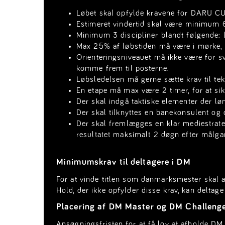
Løbet skal opfylde kravene for DARU C
Estimeret vindertid skal være minimum 
Minimum 3 discipliner blandt følgende: l
Max 25% af løbstiden må være i mørke, m
Orienteringsniveauet må ikke være for sv
komme frem til posterne.
Løbsledelsen må gerne sætte krav til tek
En etape må max være 2 timer, for at sik
Der skal indgå taktiske elementer der l
Der skal tilknyttes en banekonsulent o
Der skal fremlægges en klar mediestrateg
resultatet maksimalt 2 døgn efter målga
Minimumskrav til deltagere i DM
For at vinde titlen som danmarksmester skal a
Hold, der ikke opfylder disse krav, kan delta
Placering af DM Master og DM Challeng
Ansøgningsfristen for at få lov at afholde DM