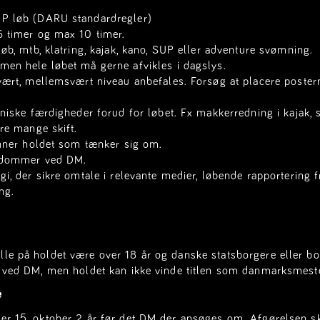
UP løb (DARU standardregler)
6 timer og max 10 timer.
øb, mtb, klatring, kajak, kano, SUP eller adventure svømning.
en hele løbet må gerne afvikles i dagslys.
ært, mellemsvært niveau anbefales. Forsøg at placere postern
niske færdigheder forud for løbet. Fx makkerredning i kajak, s
re mange skift.
ønner holdet som tænker sig om.
g dommer ved DM.
i, der sikre omtale i relevante medier, løbende rapportering f
ng.
lle på holdet være over 18 år og danske statsborgere eller b
ge ved DM, men holdet kan ikke vinde titlen som danmarksmest
e
 er 15. oktober 2 år før det DM der ansøges om. Afgørelsen sk