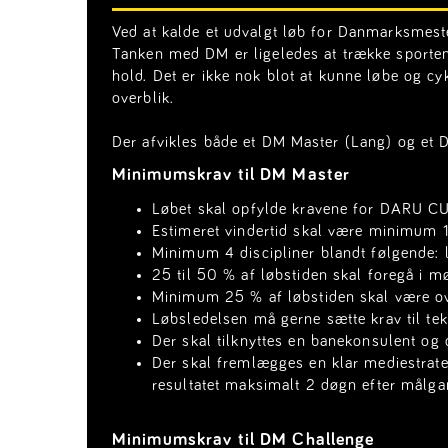
Ved at kalde et udvalgt løb for Danmarksmeste
Tanken med DM er ligeledes at trække sporten t
hold. Det er ikke nok blot at kunne løbe og cy
overblik.
Der afvikles både et DM Master (Lang) og et 
Minimumskrav til DM Master
Løbet skal opfylde kravene for DARU CU
Estimeret vindertid skal være minimum 
Minimum 4 discipliner blandt følgende: lø
25 til 50 % af løbstiden skal foregå i m
Minimum 25 % af løbstiden skal være ove
Løbsledelsen må gerne sætte krav til tek
Der skal tilknyttes en banekonsulent 
Der skal fremlægges en klar mediestrateg
resultatet maksimalt 2 døgn efter målga
Minimumskrav til DM Challenge