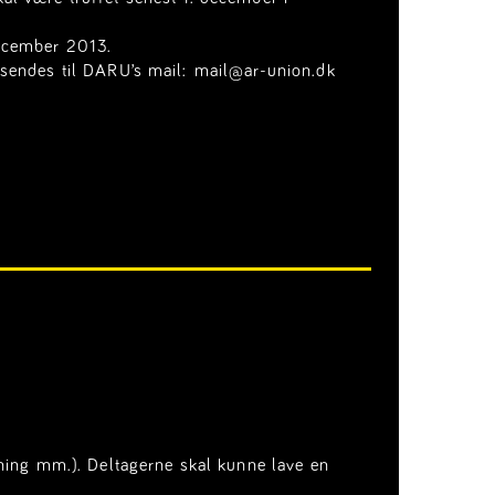
december 2013.
msendes til DARU’s mail:
mail@ar-union.dk
mning mm.). Deltagerne skal kunne lave en