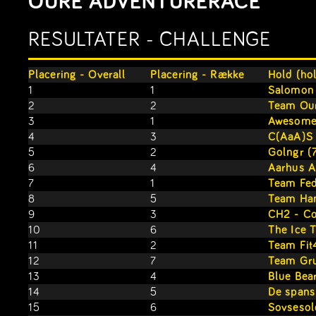
OURE ADVENTURERACE
RESULTATER - CHALLENGE
Placering - Overall
Placering - Række
Hold (ho
1
1
Salomon 
2
2
Team Our
3
1
Awesome 
4
3
C(AaA)S
5
2
Golngr (
6
4
Aarhus A
7
1
Team Fed
8
5
Team Ha
9
3
CH2 - Co
10
6
The Ice 
11
2
Team Fit
12
7
Team Gr
13
4
Blue Bea
14
5
De spans
15
6
Sovsesol