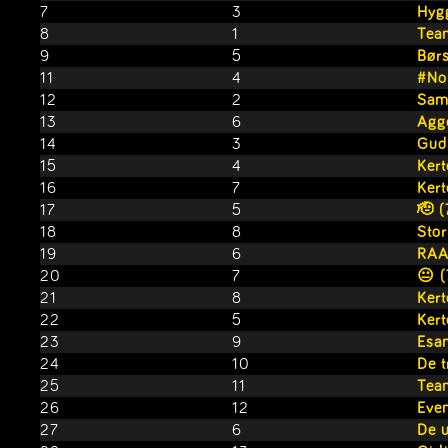
7
3
Hyg
8
1
Tea
9
5
Bør
11
4
#No
12
2
Sam
13
6
Agg
14
3
Gud
15
4
Ker
16
7
Ker
17
5
🫡 
18
8
Sto
19
6
RAA
20
7
😐 
21
8
Ker
22
5
Ker
23
9
Esa
24
10
De t
25
11
Tea
26
12
Eve
27
6
De u