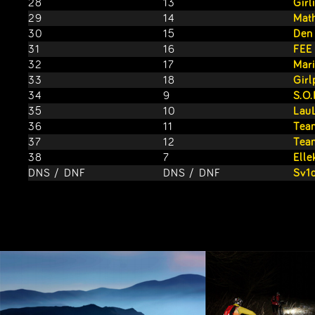
28
13
Girl
29
14
Mat
30
15
Den 
31
16
FEE
32
17
Mari
33
18
Gir
34
9
S.O.
35
10
Lau
36
11
Tea
37
12
Tea
38
7
Elle
DNS / DNF
DNS / DNF
Sv1