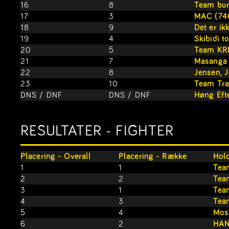
16
8
Team bur
17
3
MAC (74
18
9
Det er ik
19
4
Skibidi t
20
5
Team KR
21
7
Masanga 
22
8
Jensen, 
23
10
Team Tra
DNS / DNF
DNS / DNF
Høng Eft
RESULTATER - FIGHTER
Placering - Overall
Placering - Række
Hold
1
1
Team
2
2
Tea
3
1
Tea
4
3
Team
5
4
Mos 
6
2
HAN