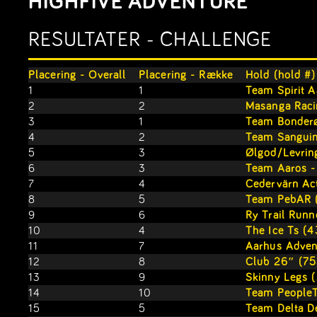
HIGHFIVE ADVENTURE
RESULTATER - CHALLENGE
Placering - Overall
Placering - Række
Hold (hold #)
1
1
Team Spirit 
2
2
Masanga Raci
3
1
Team Bonder
4
2
Team Sanguin
5
3
Ølgod/Levrin
6
3
Team Aaros -
7
4
Cedervärn Ac
8
5
Team PebAR 
9
6
Ry Trail Runn
10
4
The Ice Ts (
11
7
Aarhus Adven
12
8
Club 26″ (75
13
9
Skinny Legs 
14
10
Team PeopleT
15
5
Team Delta D