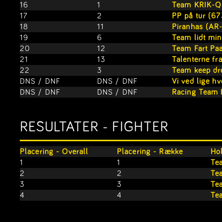
16
1
Team KRIK-Q
17
2
PP på tur (6
18
11
Piranhas (AR-
19
6
Team lidt min
20
12
Team Fart Pa
21
13
Talenterne fr
22
3
Team keep dr
DNS / DNF
DNS / DNF
Vi ved lige hv
DNS / DNF
DNS / DNF
Racing Team 
RESULTATER - FIGHTER
Placering - Overall
Placering - Række
Hol
1
1
Te
2
2
Te
3
3
Tea
4
4
Te