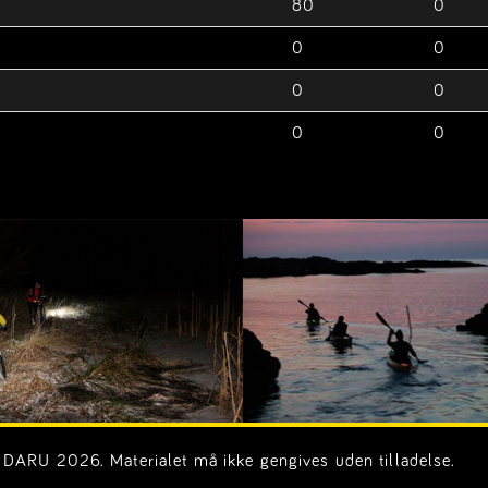
80
0
0
0
0
0
0
0
DARU 2026. Materialet må ikke gengives uden tilladelse.