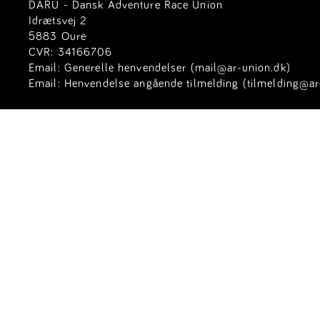
DARU - Dansk Adventure Race Union
Idrætsvej 2
5883 Oure
CVR: 34166706
Email:
Generelle henvendelser (mail@ar-union.dk)
Email:
Henvendelse angående tilmelding (tilmelding@ar