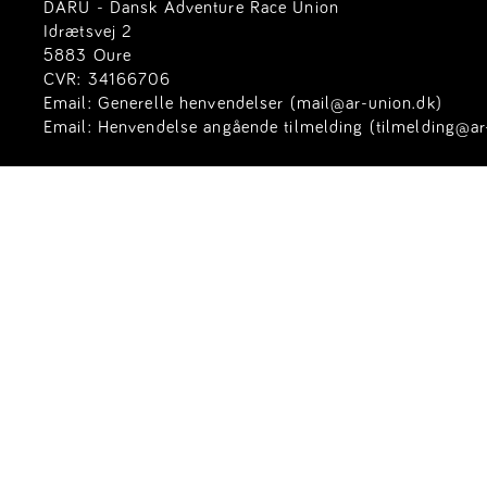
DARU - Dansk Adventure Race Union
Idrætsvej 2
5883 Oure
CVR: 34166706
Email:
Generelle henvendelser (mail@ar-union.dk)
Email:
Henvendelse angående tilmelding (tilmelding@ar