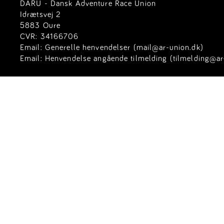
DARU - Dansk Adventure Race Union
Idrætsvej 2
5883 Oure
CVR: 34166706
Email:
Generelle henvendelser (mail@ar-union.dk)
Email:
Henvendelse angående tilmelding (tilmelding@ar