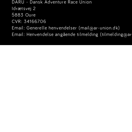
DARU - Dansk Adventure Race Union
Idrætsvej 2
5883 Oure
CVR: 34166706
Email:
Generelle henvendelser (mail@ar-union.dk)
Email:
Henvendelse angående tilmelding (tilmelding@ar