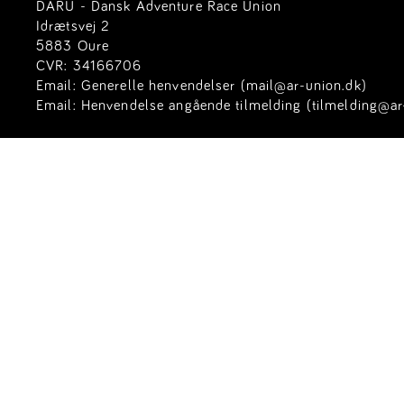
DARU - Dansk Adventure Race Union
Idrætsvej 2
5883 Oure
CVR: 34166706
Email:
Generelle henvendelser (mail@ar-union.dk)
Email:
Henvendelse angående tilmelding (tilmelding@ar