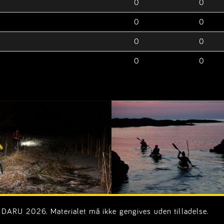
0
0
0
0
0
0
0
0
DARU 2026. Materialet må ikke gengives uden tilladelse.