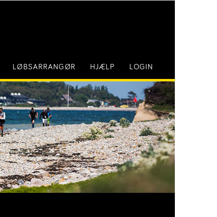
LØBSARRANGØR
HJÆLP
LOGIN
E