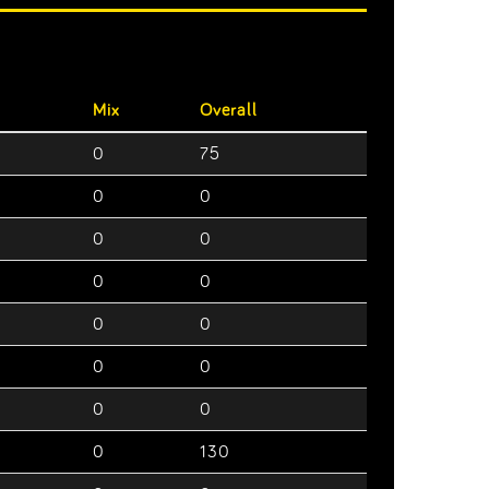
Mix
Overall
0
75
0
0
0
0
0
0
0
0
0
0
0
0
0
130