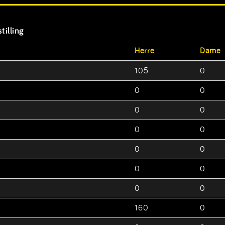
tilling
Herre
Dame
105
0
0
0
0
0
0
0
0
0
0
0
0
0
160
0