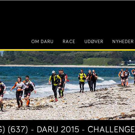
OM DARU
RACE
UDØVER
NYHEDER
G) (637) - DARU 2015 - CHALLENG