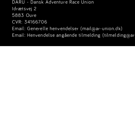
DARU - Dansk Adventure Race Union
Idrætsvej 2
5883 Oure
CVR: 34166706
Email:
Generelle henvendelser (mail@ar-union.dk)
Email:
Henvendelse angående tilmelding (tilmelding@ar