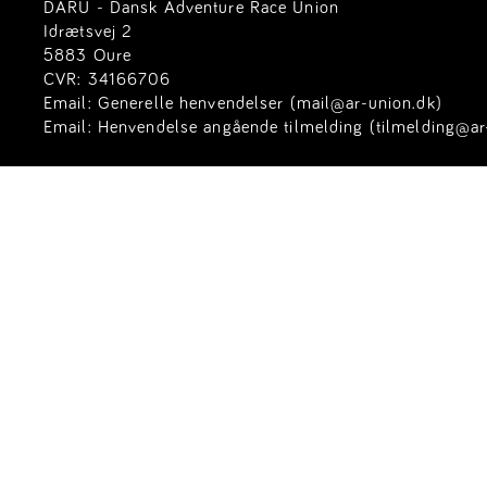
DARU - Dansk Adventure Race Union
Idrætsvej 2
5883 Oure
CVR: 34166706
Email:
Generelle henvendelser (mail@ar-union.dk)
Email:
Henvendelse angående tilmelding (tilmelding@ar