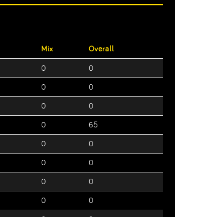
Mix
Overall
0
0
0
0
0
0
0
65
0
0
0
0
0
0
0
0