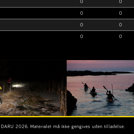
0
0
0
0
0
0
0
0
DARU 2026. Materialet må ikke gengives uden tilladelse.