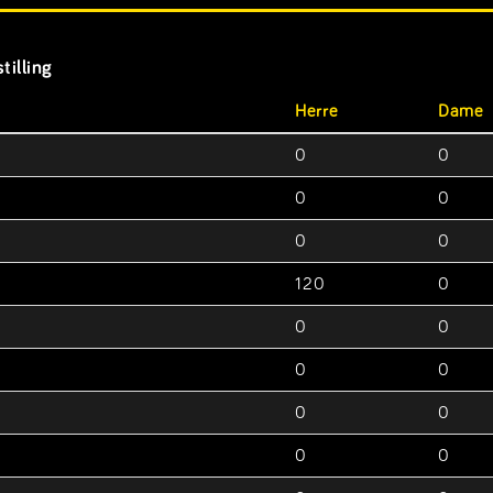
tilling
Herre
Dame
0
0
0
0
0
0
120
0
0
0
0
0
0
0
0
0