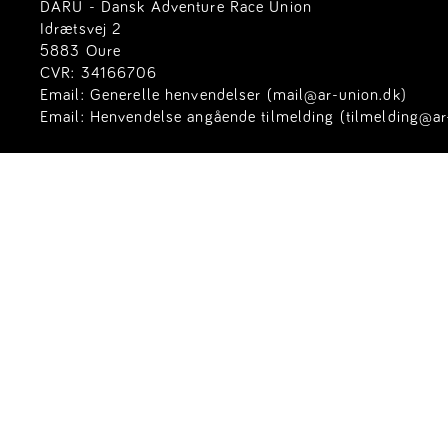
DARU - Dansk Adventure Race Union
Idrætsvej 2
5883 Oure
CVR: 34166706
Email:
Generelle henvendelser (mail@ar-union.dk)
Email:
Henvendelse angående tilmelding (tilmelding@ar