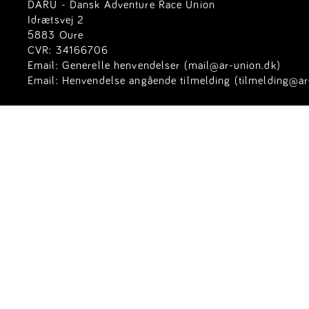
DARU - Dansk Adventure Race Union
Idrætsvej 2
5883 Oure
CVR: 34166706
Email:
Generelle henvendelser (mail@ar-union.dk)
Email:
Henvendelse angående tilmelding (tilmelding@ar