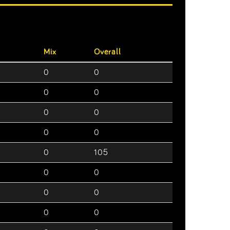
Mix
Overall
0
0
0
0
0
0
0
0
0
105
0
0
0
0
0
0