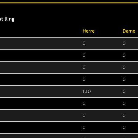
tilling
Herre
Dame
0
0
0
0
0
0
0
0
130
0
0
0
0
0
0
0