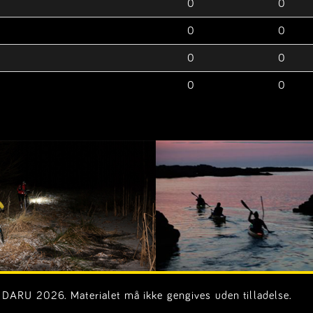
0
0
0
0
0
0
0
0
DARU 2026. Materialet må ikke gengives uden tilladelse.