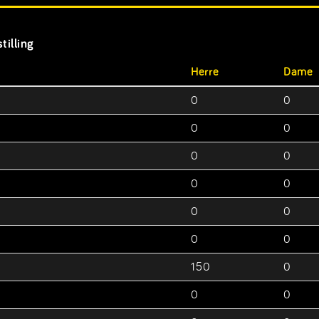
tilling
Herre
Dame
0
0
0
0
0
0
0
0
0
0
0
0
150
0
0
0