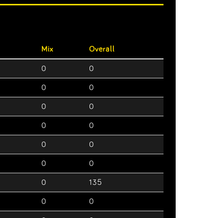
Mix
Overall
0
0
0
0
0
0
0
0
0
0
0
0
0
135
0
0