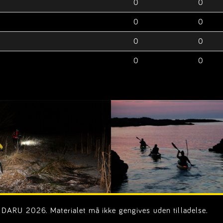
0
0
0
0
0
0
0
0
DARU 2026. Materialet må ikke gengives uden tilladelse.