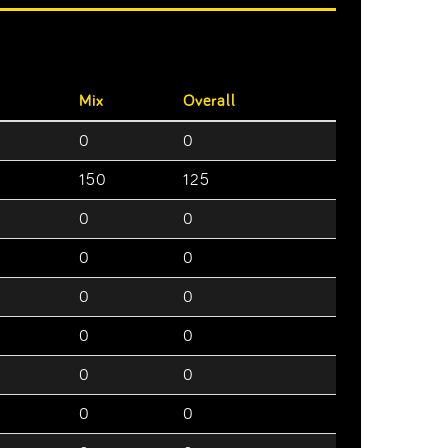
Mix
Overall
0
0
150
125
0
0
0
0
0
0
0
0
0
0
0
0