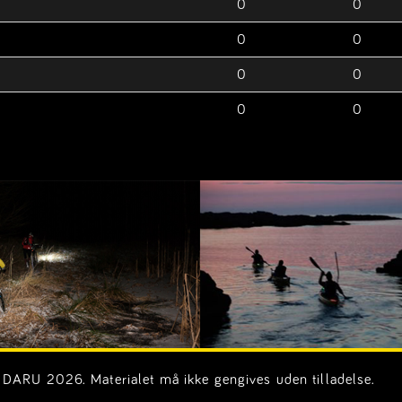
0
0
0
0
0
0
0
0
DARU 2026. Materialet må ikke gengives uden tilladelse.