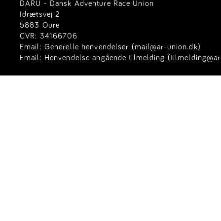
DARU - Dansk Adventure Race Union
Idrætsvej 2
5883 Oure
CVR: 34166706
Email:
Generelle henvendelser (mail@ar-union.dk)
Email:
Henvendelse angående tilmelding (tilmelding@ar