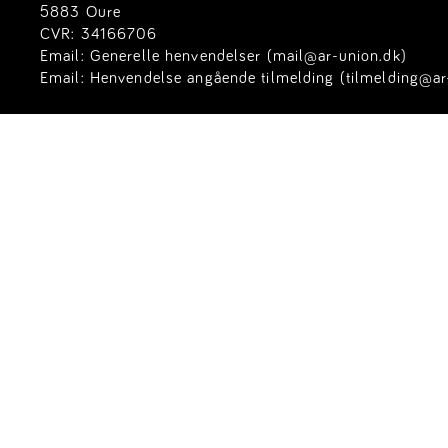
5883 Oure
CVR: 34166706
Email:
Generelle henvendelser (mail@ar-union.dk)
Email:
Henvendelse angående tilmelding (tilmelding@ar