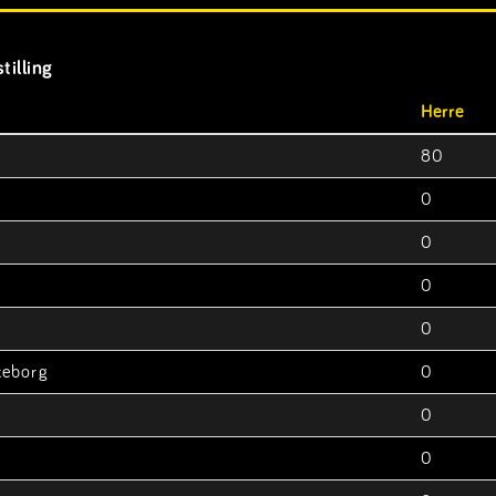
tilling
Herre
80
0
0
0
0
keborg
0
0
0