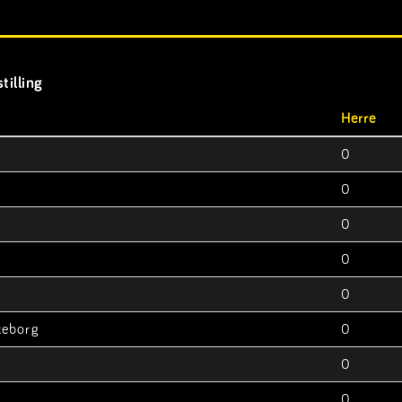
tilling
Herre
0
0
0
0
0
keborg
0
0
0