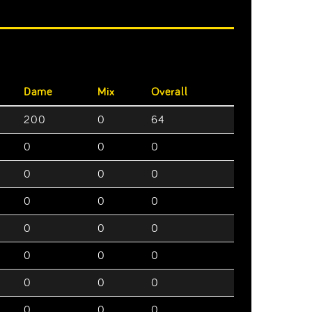
Dame
Mix
Overall
200
0
64
0
0
0
0
0
0
0
0
0
0
0
0
0
0
0
0
0
0
0
0
0