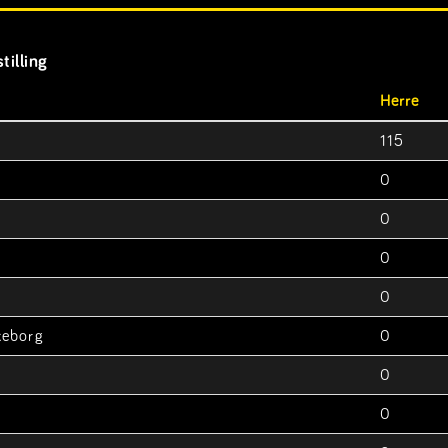
tilling
Herre
115
0
0
0
0
keborg
0
0
0