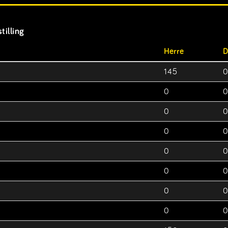
tilling
Herre
145
0
0
0
0
0
0
0