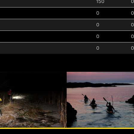
150
0
0
0
0