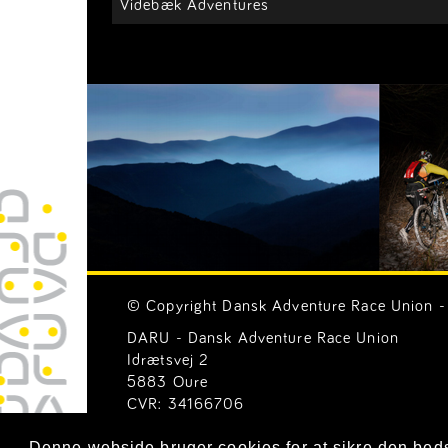
Videbæk Adventures
© Copyright Dansk Adventure Race Union - 
DARU - Dansk Adventure Race Union
Idrætsvej 2
5883 Oure
CVR: 34166706
Email:
Generelle henvendelser (mail@ar-uni
Denne webside bruger cookies for at sikre den bed