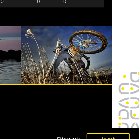
0
0
0