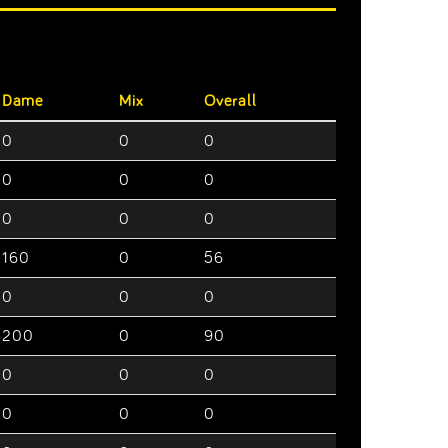
Dame
Mix
Overall
0
0
0
0
0
0
0
0
0
160
0
56
0
0
0
200
0
90
0
0
0
0
0
0