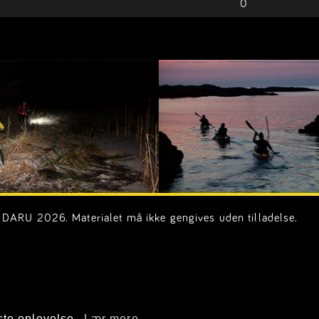
0
DARU 2026. Materialet må ikke gengives uden tilladelse.
on.dk)
ste oplevelse.
Lær mere