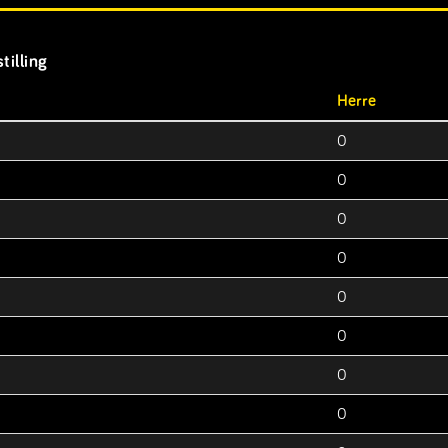
tilling
Herre
0
0
0
0
0
0
0
0