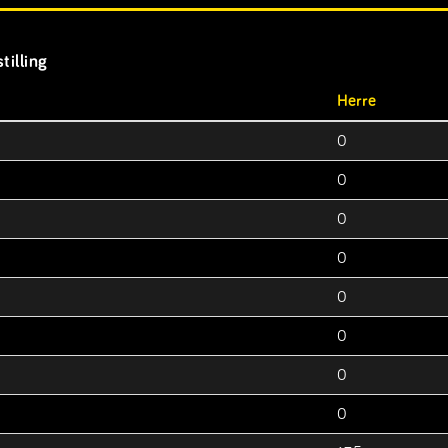
tilling
Herre
0
0
0
0
0
0
0
0