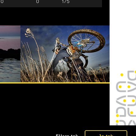
0
0
175