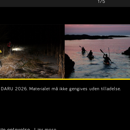
175
DARU 2026. Materialet må ikke gengives uden tilladelse.
on.dk)
ste oplevelse.
Lær mere