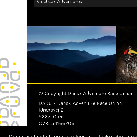
Videbæk Adventures
© Copyright Dansk Adventure Race Union - 
DARU - Dansk Adventure Race Union
Idrætsvej 2
5883 Oure
CVR: 34166706
Email:
Generelle henvendelser (mail@ar-uni
Denne webside bruger cookies for at sikre den bed