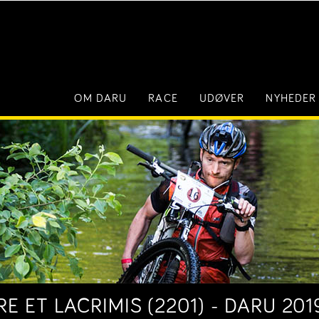
OM DARU
RACE
UDØVER
NYHEDER
 ET LACRIMIS (2201) - DARU 201