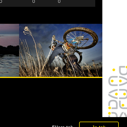
0
0
0