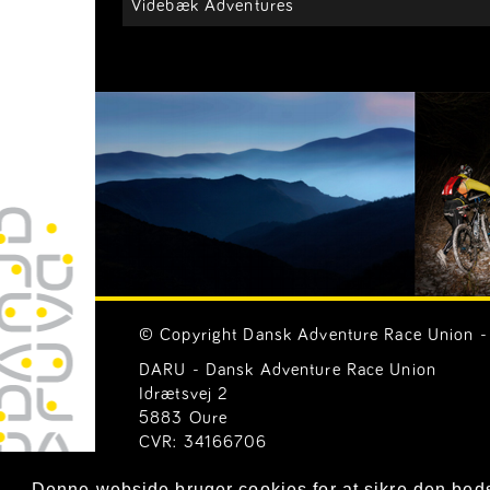
Videbæk Adventures
© Copyright Dansk Adventure Race Union - 
DARU - Dansk Adventure Race Union
Idrætsvej 2
5883 Oure
CVR: 34166706
Email:
Generelle henvendelser (mail@ar-uni
Denne webside bruger cookies for at sikre den bed