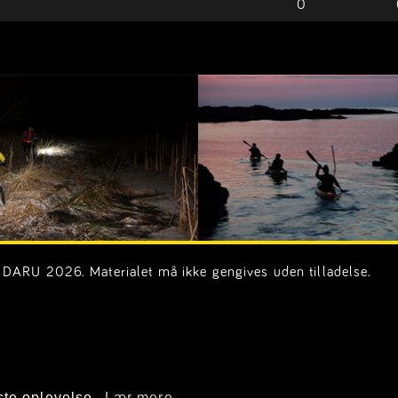
0
DARU 2026. Materialet må ikke gengives uden tilladelse.
on.dk)
ste oplevelse.
Lær mere