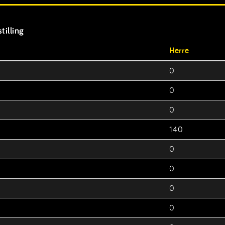
tilling
Herre
0
0
0
140
0
0
0
0