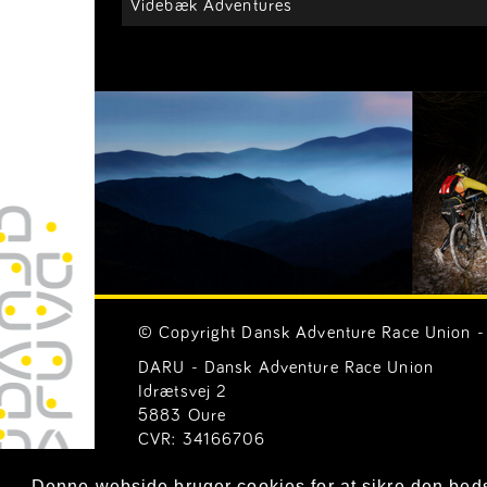
Videbæk Adventures
© Copyright Dansk Adventure Race Union - 
DARU - Dansk Adventure Race Union
Idrætsvej 2
5883 Oure
CVR: 34166706
Email:
Generelle henvendelser (mail@ar-uni
Denne webside bruger cookies for at sikre den bed