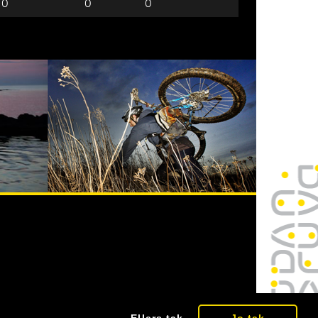
0
0
0