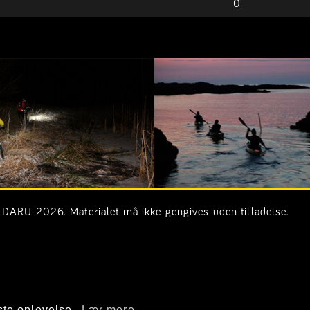
0
DARU 2026. Materialet må ikke gengives uden tilladelse.
on.dk)
ste oplevelse.
Lær mere