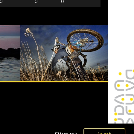
0
0
0