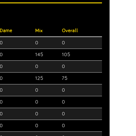
Dame
Mix
Overall
0
0
0
0
145
105
0
0
0
0
125
75
0
0
0
0
0
0
0
0
0
0
0
0