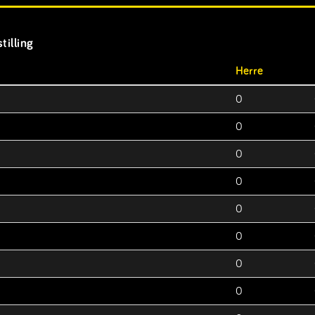
tilling
Herre
0
0
0
0
0
0
0
0