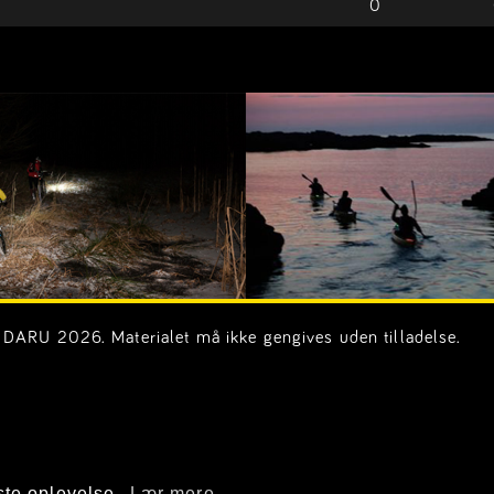
0
DARU 2026. Materialet må ikke gengives uden tilladelse.
on.dk)
ste oplevelse.
Lær mere