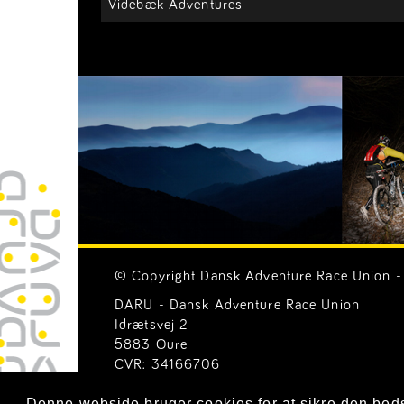
Videbæk Adventures
© Copyright Dansk Adventure Race Union - 
DARU - Dansk Adventure Race Union
Idrætsvej 2
5883 Oure
CVR: 34166706
Email:
Generelle henvendelser (mail@ar-uni
Denne webside bruger cookies for at sikre den bed