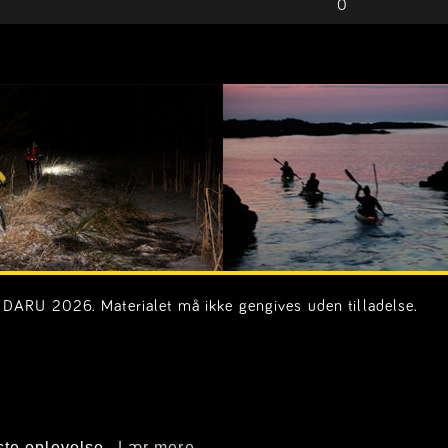
0
DARU 2026. Materialet må ikke gengives uden tilladelse.
on.dk)
ste oplevelse.
Lær mere