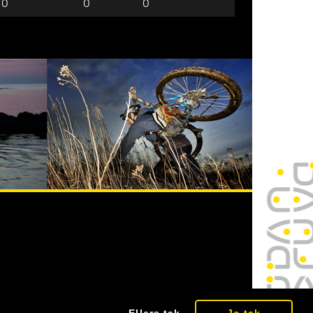
0
0
0