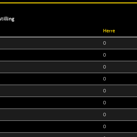
tilling
Herre
0
0
0
0
0
0
0
0