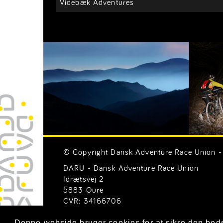
Videbæk Adventures
© Copyright Dansk Adventure Race Union - 
DARU - Dansk Adventure Race Union
Idrætsvej 2
5883 Oure
CVR: 34166706
Email:
Generelle henvendelser (mail@ar-uni
Denne webside bruger cookies for at sikre den bed