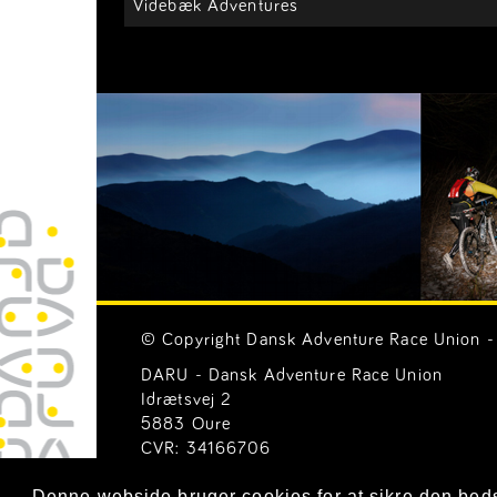
Videbæk Adventures
© Copyright Dansk Adventure Race Union - 
DARU - Dansk Adventure Race Union
Idrætsvej 2
5883 Oure
CVR: 34166706
Email:
Generelle henvendelser (mail@ar-uni
Denne webside bruger cookies for at sikre den bed