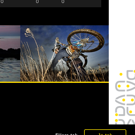
0
0
0