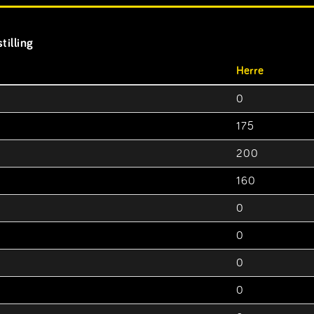
tilling
Herre
0
175
200
160
0
0
0
0