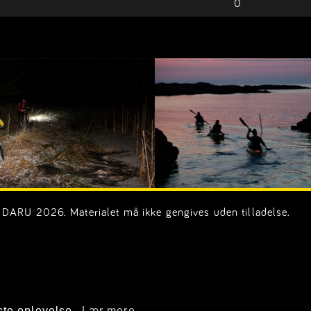
0
DARU 2026. Materialet må ikke gengives uden tilladelse.
on.dk)
ste oplevelse.
Lær mere