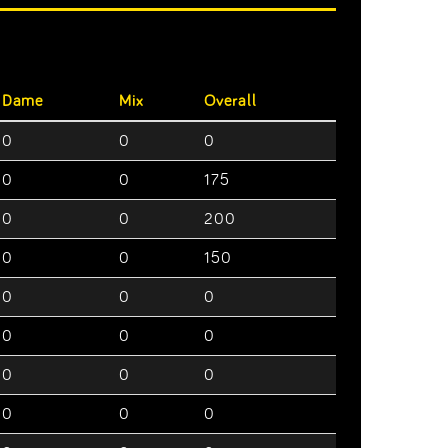
Dame
Mix
Overall
0
0
0
0
0
175
0
0
200
0
0
150
0
0
0
0
0
0
0
0
0
0
0
0