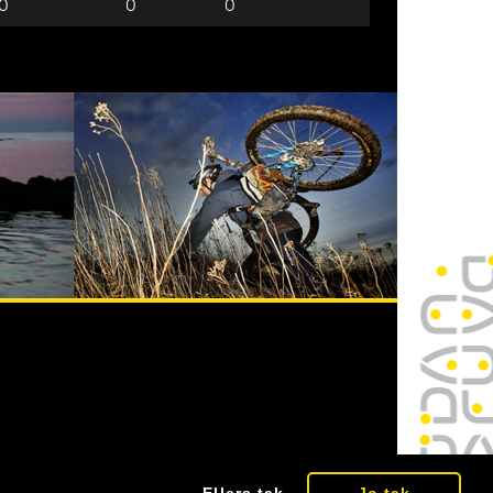
0
0
0