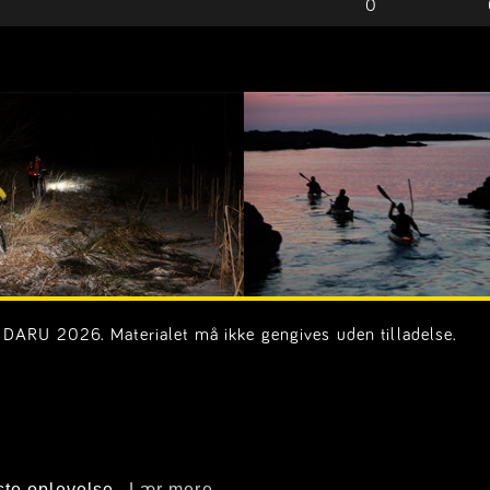
0
DARU 2026. Materialet må ikke gengives uden tilladelse.
on.dk)
ste oplevelse.
Lær mere