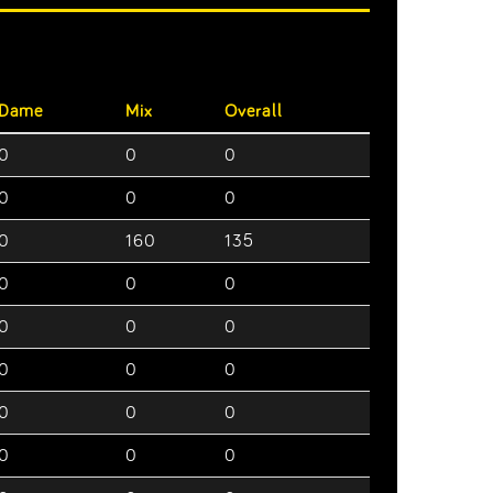
Dame
Mix
Overall
0
0
0
0
0
0
0
160
135
0
0
0
0
0
0
0
0
0
0
0
0
0
0
0