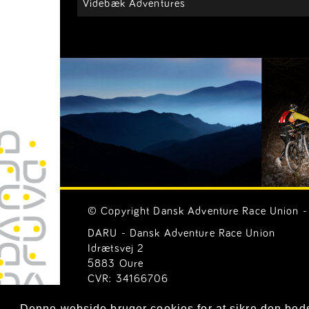
Videbæk Adventures
© Copyright Dansk Adventure Race Union - 
DARU - Dansk Adventure Race Union
Idrætsvej 2
5883 Oure
CVR: 34166706
Email:
Generelle henvendelser (mail@ar-uni
Denne webside bruger cookies for at sikre den bed