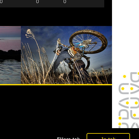
0
0
0