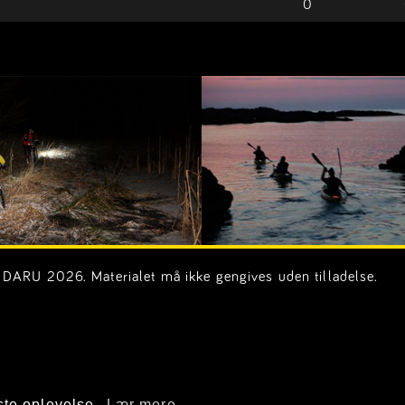
0
DARU 2026. Materialet må ikke gengives uden tilladelse.
on.dk)
ste oplevelse.
Lær mere