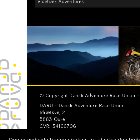
Videbæk Adventures
© Copyright Dansk Adventure Race Union - 
DARU - Dansk Adventure Race Union
Idrætsvej 2
5883 Oure
CVR: 34166706
Email:
Generelle henvendelser (mail@ar-uni
Denne webside bruger cookies for at sikre den bed