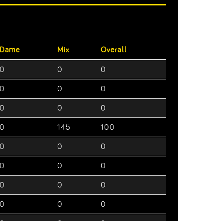
Dame
Mix
Overall
0
0
0
0
0
0
0
0
0
0
145
100
0
0
0
0
0
0
0
0
0
0
0
0