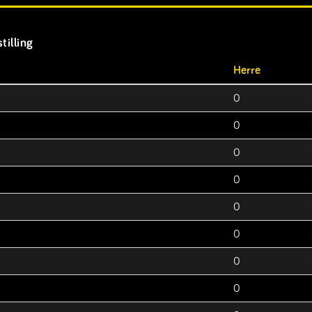
tilling
Herre
0
0
0
0
0
0
0
0