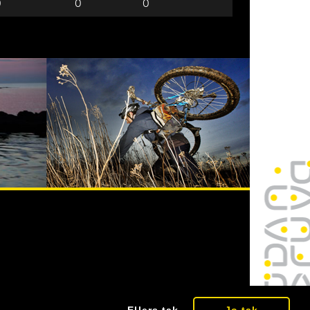
0
0
0