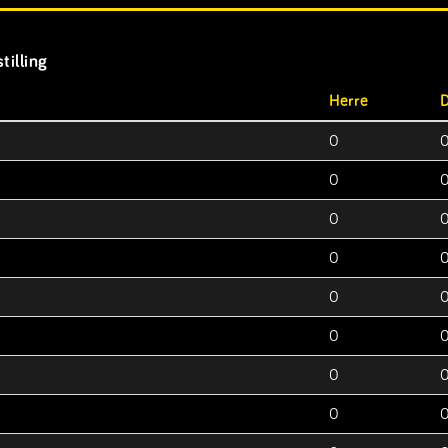
tilling
Herre
0
0
0
0
0
0
0
0