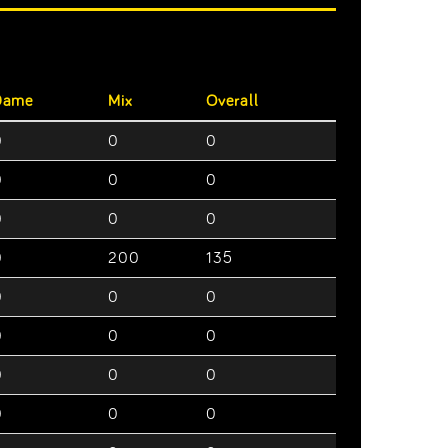
Dame
Mix
Overall
0
0
0
0
0
0
0
0
0
0
200
135
0
0
0
0
0
0
0
0
0
0
0
0