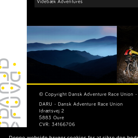
Videbæk Adventures
© Copyright Dansk Adventure Race Union - 
DARU - Dansk Adventure Race Union
Idrætsvej 2
5883 Oure
CVR: 34166706
Email:
Generelle henvendelser (mail@ar-uni
Denne webside bruger cookies for at sikre den bed