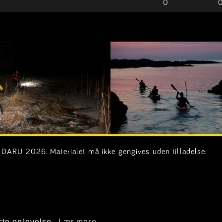
0
DARU 2026. Materialet må ikke gengives uden tilladelse.
on.dk)
ste oplevelse.
Lær mere