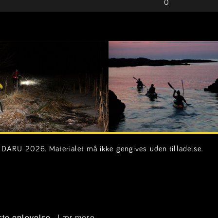
0
DARU 2026. Materialet må ikke gengives uden tilladelse.
on.dk)
ste oplevelse.
Lær mere