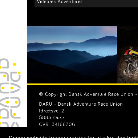
Videbæk Adventures
© Copyright Dansk Adventure Race Union - 
DARU - Dansk Adventure Race Union
Idrætsvej 2
5883 Oure
CVR: 34166706
Email:
Generelle henvendelser (mail@ar-uni
Denne webside bruger cookies for at sikre den bed