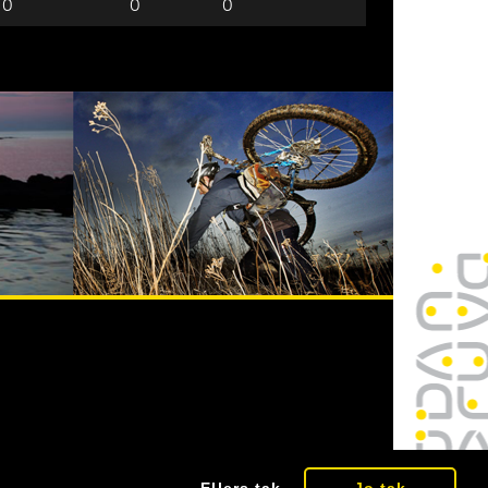
0
0
0