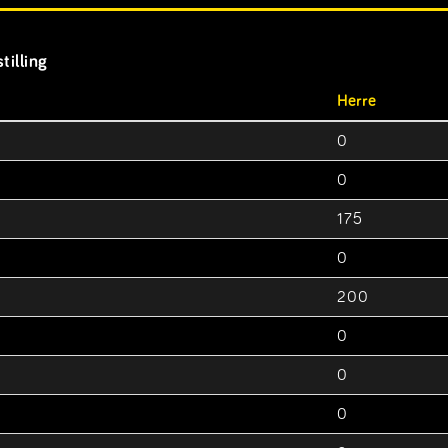
tilling
Herre
0
0
175
0
200
0
0
0