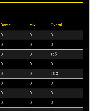
Dame
Mix
Overall
0
0
0
0
0
0
0
0
135
0
0
0
0
0
200
0
0
0
0
0
0
0
0
0